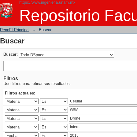
https://www.ingenieria.unam.mx
Buscar
Repositorio Facu
RepoFI Principal
→
Buscar
Buscar
Buscar:
Filtros
Use filtros para refinar sus resultados.
Filtros actuales: