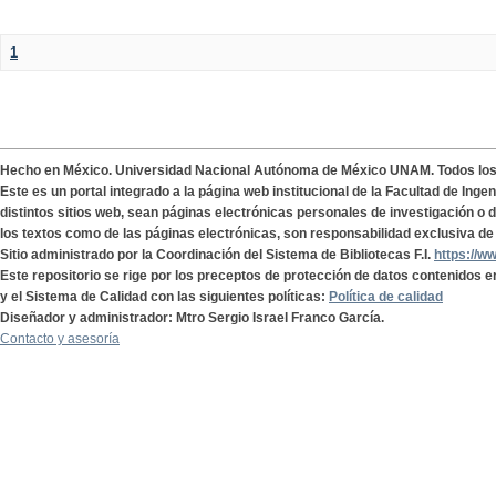
1
Hecho en México. Universidad Nacional Autónoma de México UNAM. Todos lo
Este es un portal integrado a la página web institucional de la Facultad de Ing
distintos sitios web, sean páginas electrónicas personales de investigación o de
los textos como de las páginas electrónicas, son responsabilidad exclusiva de 
Sitio administrado por la Coordinación del Sistema de Bibliotecas F.I.
https://w
Este repositorio se rige por los preceptos de protección de datos contenidos e
y el Sistema de Calidad con las siguientes políticas:
Política de calidad
Diseñador y administrador: Mtro Sergio Israel Franco García.
Contacto y asesoría