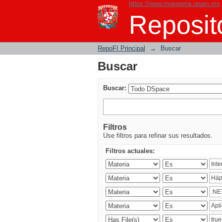
https://www.ingenieria.unam.mx
Buscar
Reposito
RepoFI Principal
→
Buscar
Buscar
Buscar:
Filtros
Use filtros para refinar sus resultados.
Filtros actuales: