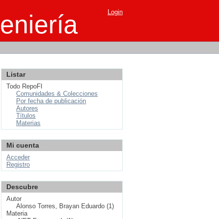
Login
eniería
Listar
Todo RepoFI
Comunidades & Colecciones
Por fecha de publicación
Autores
Títulos
Materias
Mi cuenta
Acceder
Registro
Descubre
Autor
Alonso Torres, Brayan Eduardo (1)
Materia