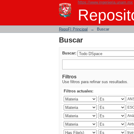
https://www.ingenieria.unam.mx
Buscar
Reposito
RepoFI Principal
→
Buscar
Buscar
Buscar:
Filtros
Use filtros para refinar sus resultados.
Filtros actuales: