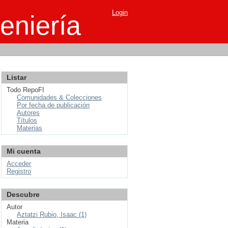
Login
eniería
Listar
Todo RepoFI
Comunidades & Colecciones
Por fecha de publicación
Autores
Títulos
Materias
Mi cuenta
Acceder
Registro
Descubre
Autor
Aztatzi Rubio, Isaac (1)
Materia