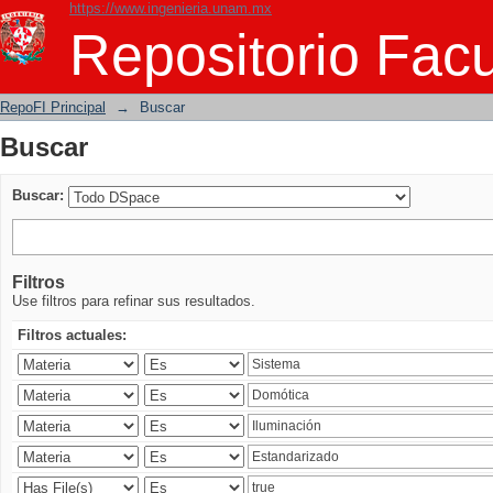
https://www.ingenieria.unam.mx
Buscar
Repositorio Facu
RepoFI Principal
→
Buscar
Buscar
Buscar:
Filtros
Use filtros para refinar sus resultados.
Filtros actuales: