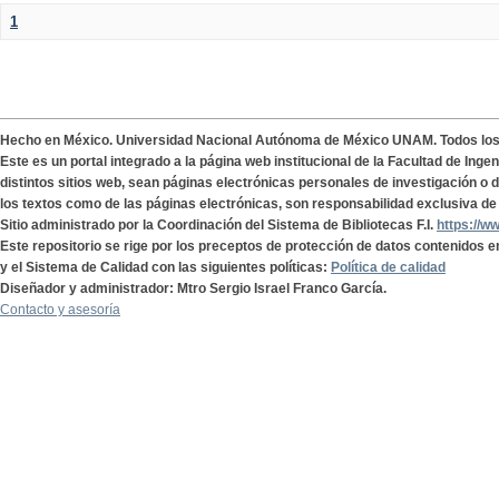
1
Hecho en México. Universidad Nacional Autónoma de México UNAM. Todos lo
Este es un portal integrado a la página web institucional de la Facultad de Ing
distintos sitios web, sean páginas electrónicas personales de investigación o de
los textos como de las páginas electrónicas, son responsabilidad exclusiva de 
Sitio administrado por la Coordinación del Sistema de Bibliotecas F.I.
https://w
Este repositorio se rige por los preceptos de protección de datos contenidos e
y el Sistema de Calidad con las siguientes políticas:
Política de calidad
Diseñador y administrador: Mtro Sergio Israel Franco García.
Contacto y asesoría