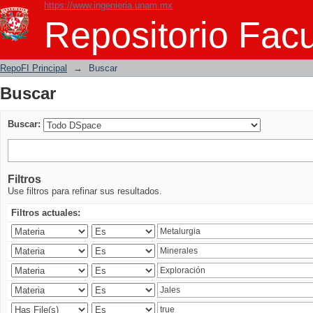
https://www.ingenieria.unam.mx
Buscar
Repositorio Facu
RepoFI Principal
→
Buscar
Buscar
Buscar:
Filtros
Use filtros para refinar sus resultados.
Filtros actuales: