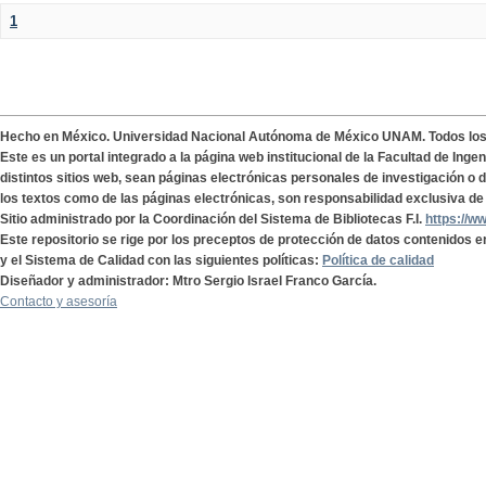
1
Hecho en México. Universidad Nacional Autónoma de México UNAM. Todos lo
Este es un portal integrado a la página web institucional de la Facultad de Ing
distintos sitios web, sean páginas electrónicas personales de investigación o de
los textos como de las páginas electrónicas, son responsabilidad exclusiva de 
Sitio administrado por la Coordinación del Sistema de Bibliotecas F.I.
https://w
Este repositorio se rige por los preceptos de protección de datos contenidos e
y el Sistema de Calidad con las siguientes políticas:
Política de calidad
Diseñador y administrador: Mtro Sergio Israel Franco García.
Contacto y asesoría