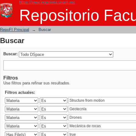
https://www.ingenieria.unam.mx
Buscar
Repositorio Facu
RepoFI Principal
→
Buscar
Buscar
Buscar:
Filtros
Use filtros para refinar sus resultados.
Filtros actuales: