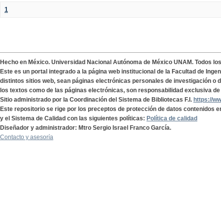
1
Hecho en México. Universidad Nacional Autónoma de México UNAM. Todos lo
Este es un portal integrado a la página web institucional de la Facultad de Ing
distintos sitios web, sean páginas electrónicas personales de investigación o de
los textos como de las páginas electrónicas, son responsabilidad exclusiva de 
Sitio administrado por la Coordinación del Sistema de Bibliotecas F.I.
https://w
Este repositorio se rige por los preceptos de protección de datos contenidos e
y el Sistema de Calidad con las siguientes políticas:
Política de calidad
Diseñador y administrador: Mtro Sergio Israel Franco García.
Contacto y asesoría