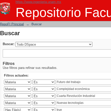
https://www.ingenieria.unam.mx
Buscar
Repositorio Facu
RepoFI Principal
→
Buscar
Buscar
Buscar:
Filtros
Use filtros para refinar sus resultados.
Filtros actuales: