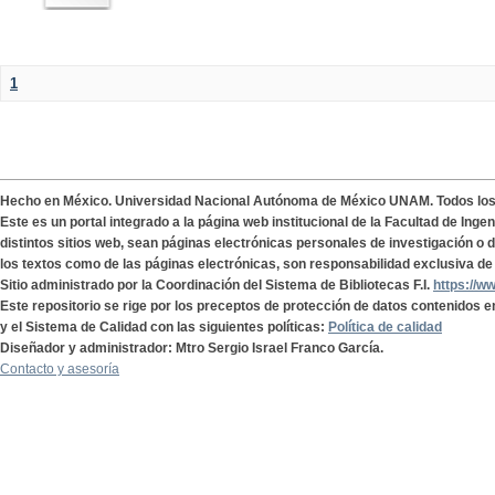
1
Hecho en México. Universidad Nacional Autónoma de México UNAM. Todos lo
Este es un portal integrado a la página web institucional de la Facultad de Ing
distintos sitios web, sean páginas electrónicas personales de investigación o de
los textos como de las páginas electrónicas, son responsabilidad exclusiva de 
Sitio administrado por la Coordinación del Sistema de Bibliotecas F.I.
https://w
Este repositorio se rige por los preceptos de protección de datos contenidos e
y el Sistema de Calidad con las siguientes políticas:
Política de calidad
Diseñador y administrador: Mtro Sergio Israel Franco García.
Contacto y asesoría