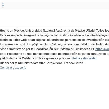
1
Hecho en México. Universidad Nacional Autónoma de México UNAM. Todos lo
Este es un portal integrado a la página web institucional de la Facultad de Ing
distintos sitios web, sean páginas electrónicas personales de investigación o de
los textos como de las páginas electrónicas, son responsabilidad exclusiva de 
Sitio administrado por la Coordinación del Sistema de Bibliotecas F.I.
https://w
Este repositorio se rige por los preceptos de protección de datos contenidos e
y el Sistema de Calidad con las siguientes políticas:
Política de calidad
Diseñador y administrador: Mtro Sergio Israel Franco García.
Contacto y asesoría