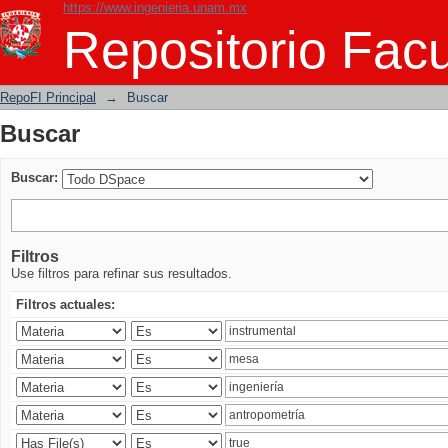
https://www.ingenieria.unam.mx
Buscar
Repositorio Facu
RepoFI Principal
→
Buscar
Buscar
Buscar:
Filtros
Use filtros para refinar sus resultados.
Filtros actuales: