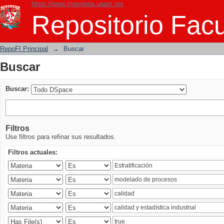
https://www.ingenieria.unam.mx
Buscar
Repositorio Facu
RepoFI Principal
→
Buscar
Buscar
Buscar:
Filtros
Use filtros para refinar sus resultados.
Filtros actuales: