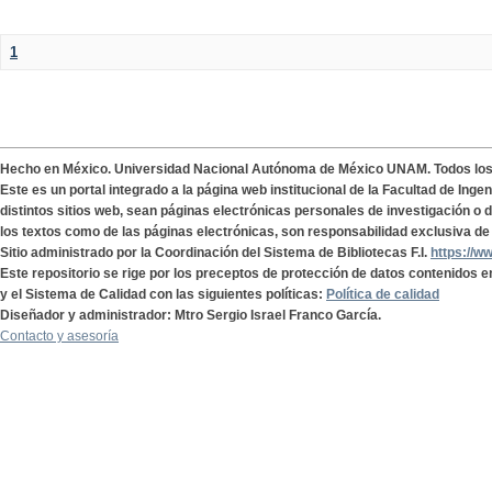
1
Hecho en México. Universidad Nacional Autónoma de México UNAM. Todos lo
Este es un portal integrado a la página web institucional de la Facultad de Ing
distintos sitios web, sean páginas electrónicas personales de investigación o de
los textos como de las páginas electrónicas, son responsabilidad exclusiva de 
Sitio administrado por la Coordinación del Sistema de Bibliotecas F.I.
https://w
Este repositorio se rige por los preceptos de protección de datos contenidos e
y el Sistema de Calidad con las siguientes políticas:
Política de calidad
Diseñador y administrador: Mtro Sergio Israel Franco García.
Contacto y asesoría