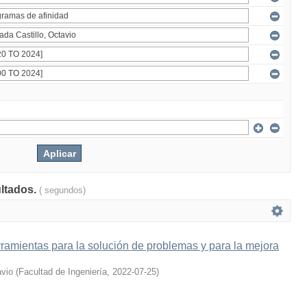
ultados.
( segundos)
ramientas para la solución de problemas y para la mejora
avio
(
Facultad de Ingeniería
,
2022-07-25
)