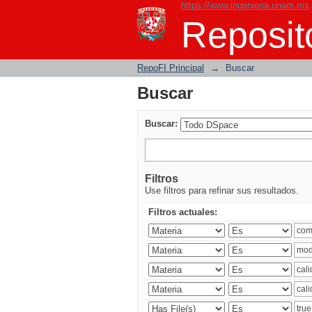
https://www.ingenieria.unam.mx
Buscar
Reposito
RepoFI Principal
→
Buscar
Buscar
Buscar:
Filtros
Use filtros para refinar sus resultados.
Filtros actuales: