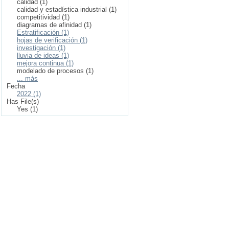
calidad (1)
calidad y estadística industrial (1)
competitividad (1)
diagramas de afinidad (1)
Estratificación (1)
hojas de verificación (1)
investigación (1)
lluvia de ideas (1)
mejora continua (1)
modelado de procesos (1)
... más
Fecha
2022 (1)
Has File(s)
Yes (1)