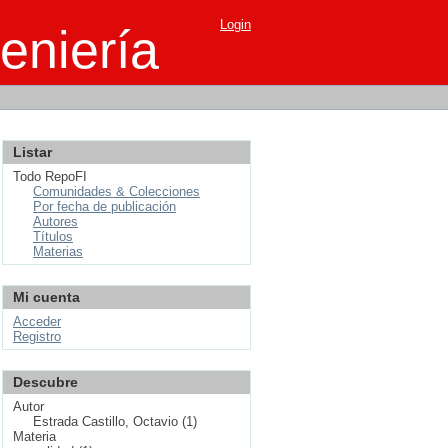
Login
eniería
Listar
Todo RepoFI
Comunidades & Colecciones
Por fecha de publicación
Autores
Títulos
Materias
Mi cuenta
Acceder
Registro
Descubre
Autor
Estrada Castillo, Octavio (1)
Materia