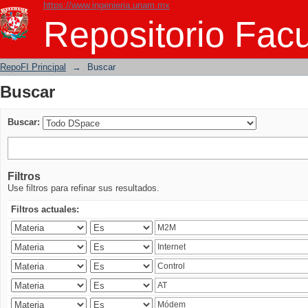
https://www.ingenieria.unam.mx
Buscar
Repositorio Facu
RepoFI Principal
→
Buscar
Buscar
Buscar:
Filtros
Use filtros para refinar sus resultados.
Filtros actuales: