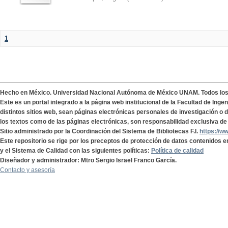
1
Hecho en México. Universidad Nacional Autónoma de México UNAM. Todos lo
Este es un portal integrado a la página web institucional de la Facultad de Ing
distintos sitios web, sean páginas electrónicas personales de investigación o de
los textos como de las páginas electrónicas, son responsabilidad exclusiva de 
Sitio administrado por la Coordinación del Sistema de Bibliotecas F.I.
https://w
Este repositorio se rige por los preceptos de protección de datos contenidos e
y el Sistema de Calidad con las siguientes políticas:
Política de calidad
Diseñador y administrador: Mtro Sergio Israel Franco García.
Contacto y asesoría