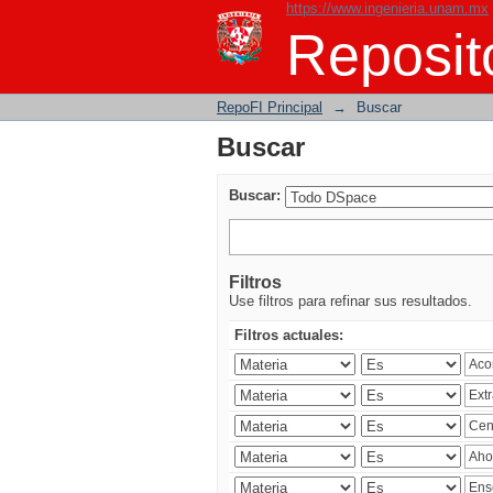
https://www.ingenieria.unam.mx
Buscar
Reposito
RepoFI Principal
→
Buscar
Buscar
Buscar:
Filtros
Use filtros para refinar sus resultados.
Filtros actuales: