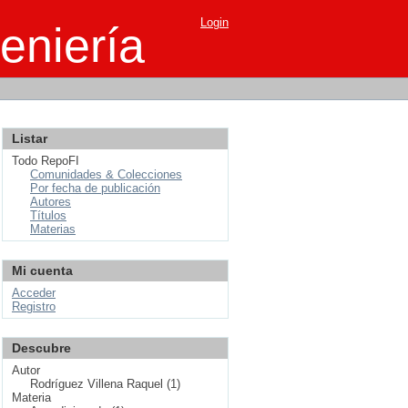
Login
eniería
Listar
Todo RepoFI
Comunidades & Colecciones
Por fecha de publicación
Autores
Títulos
Materias
Mi cuenta
Acceder
Registro
Descubre
Autor
Rodríguez Villena Raquel (1)
Materia