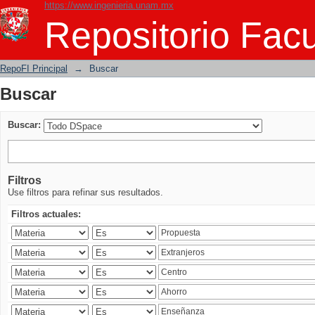
https://www.ingenieria.unam.mx
Buscar
Repositorio Facu
RepoFI Principal
→
Buscar
Buscar
Buscar:
Filtros
Use filtros para refinar sus resultados.
Filtros actuales: