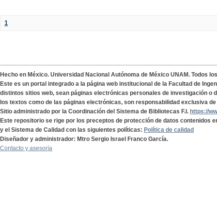
1
Hecho en México. Universidad Nacional Autónoma de México UNAM. Todos lo
Este es un portal integrado a la página web institucional de la Facultad de Ing
distintos sitios web, sean páginas electrónicas personales de investigación o de
los textos como de las páginas electrónicas, son responsabilidad exclusiva de 
Sitio administrado por la Coordinación del Sistema de Bibliotecas F.I.
https://w
Este repositorio se rige por los preceptos de protección de datos contenidos e
y el Sistema de Calidad con las siguientes políticas:
Política de calidad
Diseñador y administrador: Mtro Sergio Israel Franco García.
Contacto y asesoría