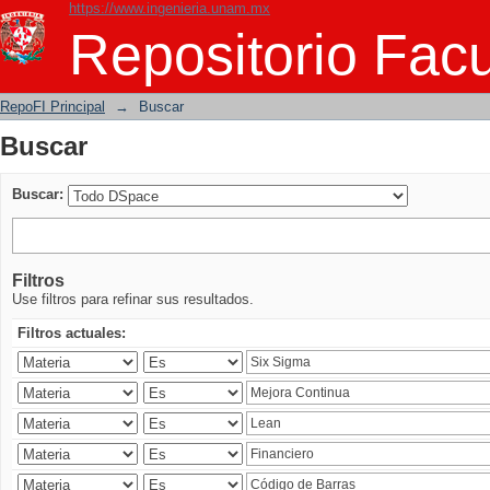
https://www.ingenieria.unam.mx
Buscar
Repositorio Facu
RepoFI Principal
→
Buscar
Buscar
Buscar:
Filtros
Use filtros para refinar sus resultados.
Filtros actuales: