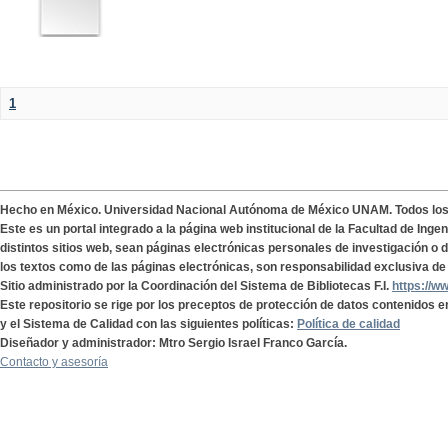
1
Hecho en México. Universidad Nacional Autónoma de México UNAM. Todos lo
Este es un portal integrado a la página web institucional de la Facultad de Ing
distintos sitios web, sean páginas electrónicas personales de investigación o de
los textos como de las páginas electrónicas, son responsabilidad exclusiva de 
Sitio administrado por la Coordinación del Sistema de Bibliotecas F.I.
https://w
Este repositorio se rige por los preceptos de protección de datos contenidos e
y el Sistema de Calidad con las siguientes políticas:
Política de calidad
Diseñador y administrador: Mtro Sergio Israel Franco García.
Contacto y asesoría