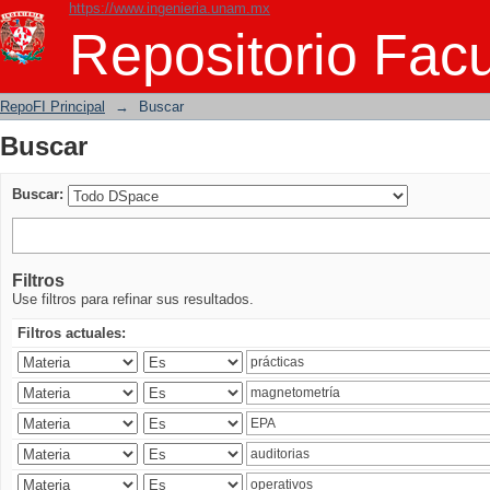
https://www.ingenieria.unam.mx
Buscar
Repositorio Facu
RepoFI Principal
→
Buscar
Buscar
Buscar:
Filtros
Use filtros para refinar sus resultados.
Filtros actuales: