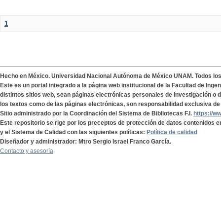
1
Hecho en México. Universidad Nacional Autónoma de México UNAM. Todos lo
Este es un portal integrado a la página web institucional de la Facultad de Ing
distintos sitios web, sean páginas electrónicas personales de investigación o de
los textos como de las páginas electrónicas, son responsabilidad exclusiva de 
Sitio administrado por la Coordinación del Sistema de Bibliotecas F.I.
https://w
Este repositorio se rige por los preceptos de protección de datos contenidos e
y el Sistema de Calidad con las siguientes políticas:
Política de calidad
Diseñador y administrador: Mtro Sergio Israel Franco García.
Contacto y asesoría