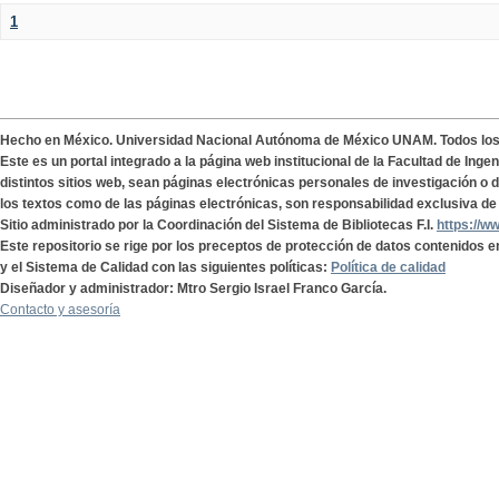
1
Hecho en México. Universidad Nacional Autónoma de México UNAM. Todos lo
Este es un portal integrado a la página web institucional de la Facultad de Ing
distintos sitios web, sean páginas electrónicas personales de investigación o de
los textos como de las páginas electrónicas, son responsabilidad exclusiva de 
Sitio administrado por la Coordinación del Sistema de Bibliotecas F.I.
https://w
Este repositorio se rige por los preceptos de protección de datos contenidos e
y el Sistema de Calidad con las siguientes políticas:
Política de calidad
Diseñador y administrador: Mtro Sergio Israel Franco García.
Contacto y asesoría