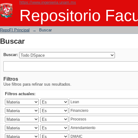
https://www.ingenieria.unam.mx
Buscar
Repositorio Facu
RepoFI Principal
→
Buscar
Buscar
Buscar:
Filtros
Use filtros para refinar sus resultados.
Filtros actuales: