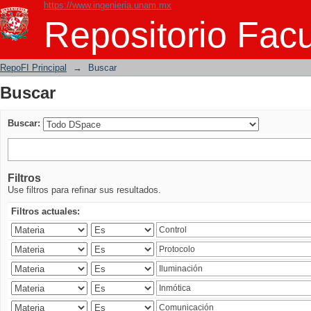
https://www.ingenieria.unam.mx
Buscar
Repositorio Facu
RepoFI Principal
→
Buscar
Buscar
Buscar:
Filtros
Use filtros para refinar sus resultados.
Filtros actuales: