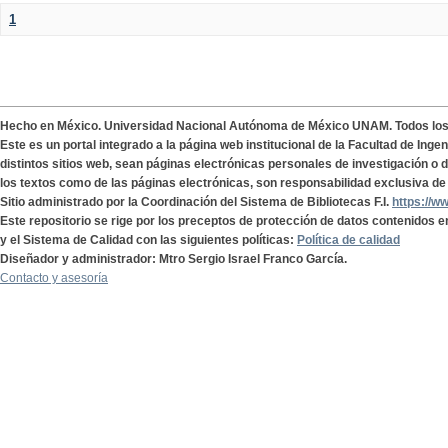
1
Hecho en México. Universidad Nacional Autónoma de México UNAM. Todos lo
Este es un portal integrado a la página web institucional de la Facultad de Ing
distintos sitios web, sean páginas electrónicas personales de investigación o de
los textos como de las páginas electrónicas, son responsabilidad exclusiva de 
Sitio administrado por la Coordinación del Sistema de Bibliotecas F.I.
https://w
Este repositorio se rige por los preceptos de protección de datos contenidos e
y el Sistema de Calidad con las siguientes políticas:
Política de calidad
Diseñador y administrador: Mtro Sergio Israel Franco García.
Contacto y asesoría