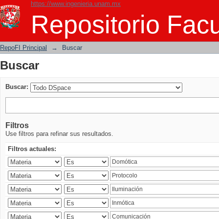
https://www.ingenieria.unam.mx
Buscar
Repositorio Facu
RepoFI Principal
→
Buscar
Buscar
Buscar:
Filtros
Use filtros para refinar sus resultados.
Filtros actuales: