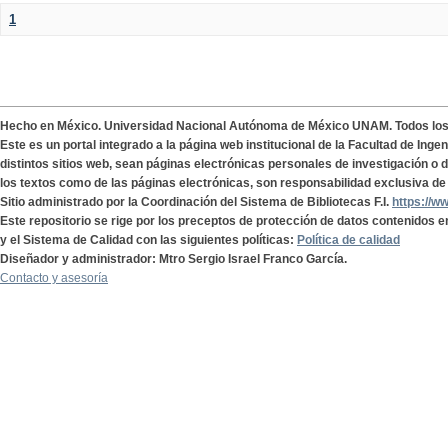
1
Hecho en México. Universidad Nacional Autónoma de México UNAM. Todos lo
Este es un portal integrado a la página web institucional de la Facultad de Ing
distintos sitios web, sean páginas electrónicas personales de investigación o de
los textos como de las páginas electrónicas, son responsabilidad exclusiva de 
Sitio administrado por la Coordinación del Sistema de Bibliotecas F.I.
https://w
Este repositorio se rige por los preceptos de protección de datos contenidos e
y el Sistema de Calidad con las siguientes políticas:
Política de calidad
Diseñador y administrador: Mtro Sergio Israel Franco García.
Contacto y asesoría