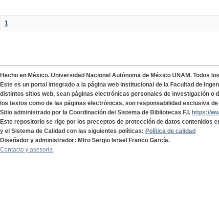
1
Hecho en México. Universidad Nacional Autónoma de México UNAM. Todos lo
Este es un portal integrado a la página web institucional de la Facultad de Ing
distintos sitios web, sean páginas electrónicas personales de investigación o de
los textos como de las páginas electrónicas, son responsabilidad exclusiva de 
Sitio administrado por la Coordinación del Sistema de Bibliotecas F.I.
https://w
Este repositorio se rige por los preceptos de protección de datos contenidos e
y el Sistema de Calidad con las siguientes políticas:
Política de calidad
Diseñador y administrador: Mtro Sergio Israel Franco García.
Contacto y asesoría