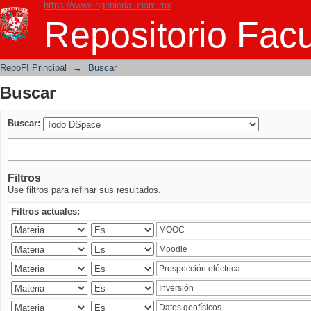
https://www.ingenieria.unam.mx
Buscar
Repositorio Facu
RepoFI Principal
→
Buscar
Buscar
Buscar:
Filtros
Use filtros para refinar sus resultados.
Filtros actuales: