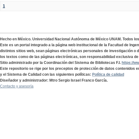
1
Hecho en México. Universidad Nacional Autónoma de México UNAM. Todos lo
Este es un portal integrado a la página web institucional de la Facultad de Ing
distintos sitios web, sean páginas electrónicas personales de investigación o de
los textos como de las páginas electrónicas, son responsabilidad exclusiva de 
Sitio administrado por la Coordinación del Sistema de Bibliotecas F.I.
https://w
Este repositorio se rige por los preceptos de protección de datos contenidos e
y el Sistema de Calidad con las siguientes políticas:
Política de calidad
Diseñador y administrador: Mtro Sergio Israel Franco García.
Contacto y asesoría