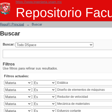
https://www.ingenieria.unam.mx
Buscar
Repositorio Facu
RepoFI Principal
→
Buscar
Buscar
Buscar:
Filtros
Use filtros para refinar sus resultados.
Filtros actuales: