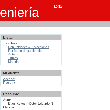
Login
eniería
Listar
Todo RepoFI
Comunidades & Colecciones
Por fecha de publicación
Autores
Títulos
Materias
Mi cuenta
Acceder
Registro
Descubre
Autor
Báez Reyes, Héctor Eduardo (1)
Materia