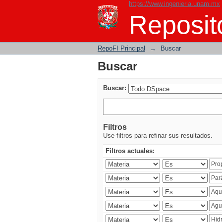
https://www.ingenieria.unam.mx
Buscar
Reposito
RepoFI Principal
→
Buscar
Buscar
Buscar:
Filtros
Use filtros para refinar sus resultados.
Filtros actuales: