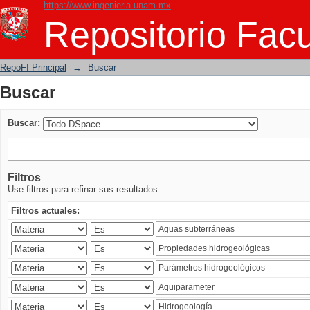
https://www.ingenieria.unam.mx
Buscar
Repositorio Facu
RepoFI Principal
→
Buscar
Buscar
Buscar:
Filtros
Use filtros para refinar sus resultados.
Filtros actuales: