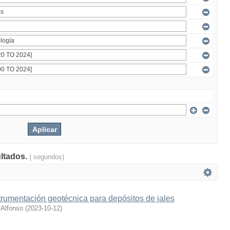
ultados.
( segundos)
trumentación geotécnica para depósitos de jales
 Alfonso
(
2023-10-12
)