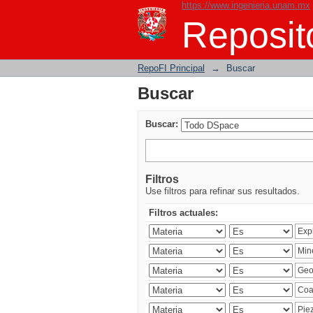
https://www.ingenieria.unam.mx
Buscar
Reposito
RepoFI Principal
→
Buscar
Buscar
Buscar:
Filtros
Use filtros para refinar sus resultados.
Filtros actuales: