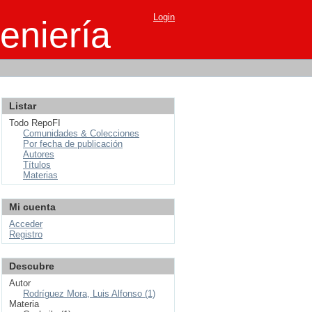
Login
eniería
Listar
Todo RepoFI
Comunidades & Colecciones
Por fecha de publicación
Autores
Títulos
Materias
Mi cuenta
Acceder
Registro
Descubre
Autor
Rodríguez Mora, Luis Alfonso (1)
Materia