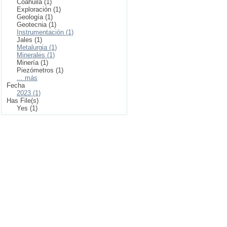
Coahuila (1)
Exploración (1)
Geología (1)
Geotecnia (1)
Instrumentación (1)
Jales (1)
Metalurgia (1)
Minerales (1)
Minería (1)
Piezómetros (1)
... más
Fecha
2023 (1)
Has File(s)
Yes (1)