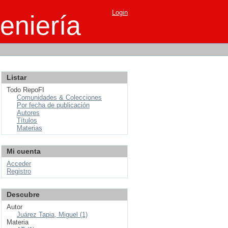
Login
eniería
Listar
Todo RepoFI
Comunidades & Colecciones
Por fecha de publicación
Autores
Títulos
Materias
Mi cuenta
Acceder
Registro
Descubre
Autor
Juárez Tapia, Miguel (1)
Materia