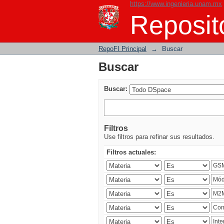
https://www.ingenieria.unam.mx
Buscar
Reposito
RepoFI Principal
→
Buscar
Buscar
Buscar:
Filtros
Use filtros para refinar sus resultados.
Filtros actuales: