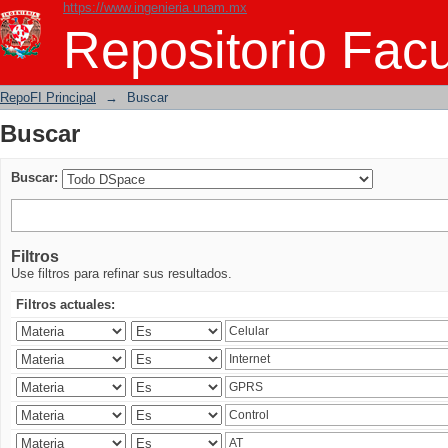
https://www.ingenieria.unam.mx
Buscar
Repositorio Facu
RepoFI Principal
→
Buscar
Buscar
Buscar:
Filtros
Use filtros para refinar sus resultados.
Filtros actuales: