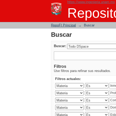
https://www.ingenieria.unam.mx
Buscar
Reposito
RepoFI Principal
→
Buscar
Buscar
Buscar:
Filtros
Use filtros para refinar sus resultados.
Filtros actuales: