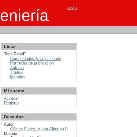
Login
eniería
Listar
Todo RepoFI
Comunidades & Colecciones
Por fecha de publicación
Autores
Títulos
Materias
Mi cuenta
Acceder
Registro
Descubre
Autor
Gómez Flores, Víctor Alberto (1)
Materia