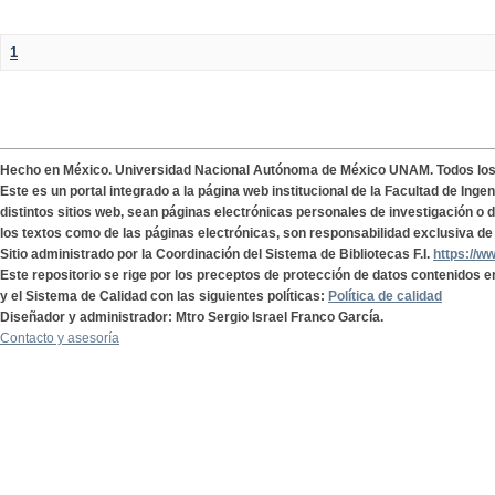
1
Hecho en México. Universidad Nacional Autónoma de México UNAM. Todos lo
Este es un portal integrado a la página web institucional de la Facultad de Ing
distintos sitios web, sean páginas electrónicas personales de investigación o de
los textos como de las páginas electrónicas, son responsabilidad exclusiva de 
Sitio administrado por la Coordinación del Sistema de Bibliotecas F.I.
https://w
Este repositorio se rige por los preceptos de protección de datos contenidos e
y el Sistema de Calidad con las siguientes políticas:
Política de calidad
Diseñador y administrador: Mtro Sergio Israel Franco García.
Contacto y asesoría