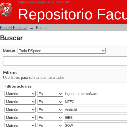
https://www.ingenieria.unam.mx
Buscar
Repositorio Facu
RepoFI Principal
→
Buscar
Buscar
Buscar:
Filtros
Use filtros para refinar sus resultados.
Filtros actuales: