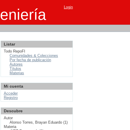
Login
eniería
Listar
Todo RepoFI
Comunidades & Colecciones
Por fecha de publicación
Autores
Títulos
Materias
Mi cuenta
Acceder
Registro
Descubre
Autor
Alonso Torres, Brayan Eduardo (1)
Materia