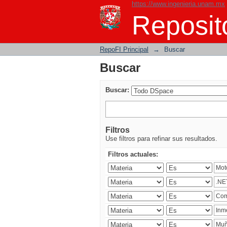
https://www.ingenieria.unam.mx
Buscar
Reposito
RepoFI Principal
→
Buscar
Buscar
Buscar:
Filtros
Use filtros para refinar sus resultados.
Filtros actuales: