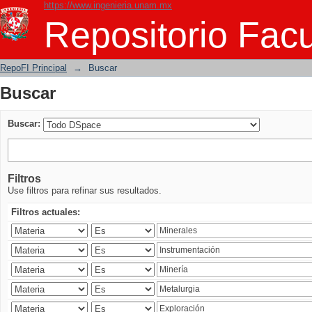
https://www.ingenieria.unam.mx
Buscar
Repositorio Facu
RepoFI Principal
→
Buscar
Buscar
Buscar:
Filtros
Use filtros para refinar sus resultados.
Filtros actuales: