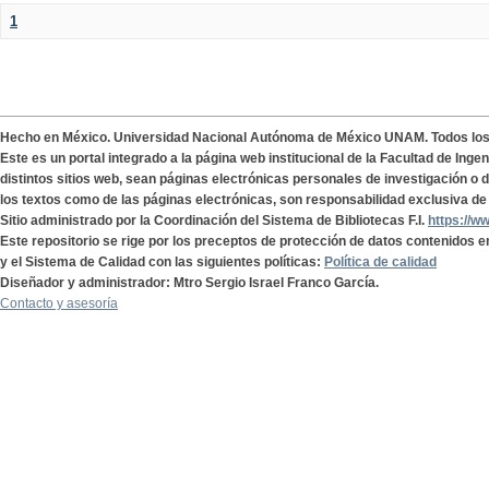
1
Hecho en México. Universidad Nacional Autónoma de México UNAM. Todos lo
Este es un portal integrado a la página web institucional de la Facultad de Ing
distintos sitios web, sean páginas electrónicas personales de investigación o de
los textos como de las páginas electrónicas, son responsabilidad exclusiva de 
Sitio administrado por la Coordinación del Sistema de Bibliotecas F.I.
https://w
Este repositorio se rige por los preceptos de protección de datos contenidos e
y el Sistema de Calidad con las siguientes políticas:
Política de calidad
Diseñador y administrador: Mtro Sergio Israel Franco García.
Contacto y asesoría