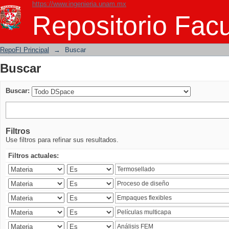
https://www.ingenieria.unam.mx
Buscar
Repositorio Facu
RepoFI Principal
→
Buscar
Buscar
Buscar:
Filtros
Use filtros para refinar sus resultados.
Filtros actuales: