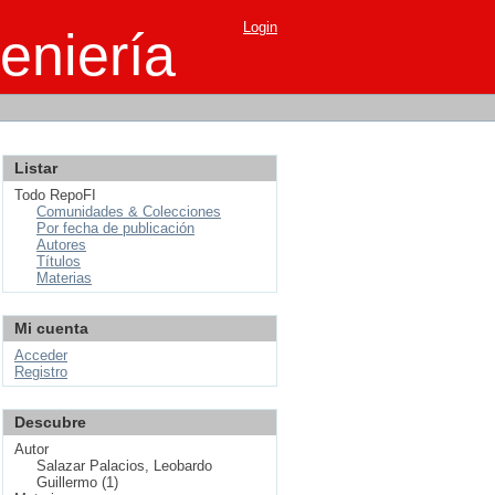
Login
eniería
Listar
Todo RepoFI
Comunidades & Colecciones
Por fecha de publicación
Autores
Títulos
Materias
Mi cuenta
Acceder
Registro
Descubre
Autor
Salazar Palacios, Leobardo
Guillermo (1)