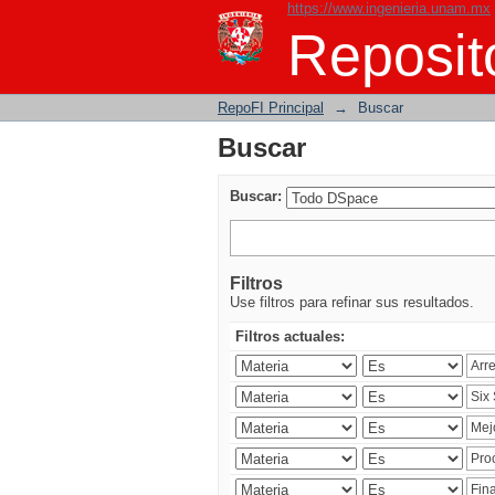
https://www.ingenieria.unam.mx
Buscar
Reposito
RepoFI Principal
→
Buscar
Buscar
Buscar:
Filtros
Use filtros para refinar sus resultados.
Filtros actuales: