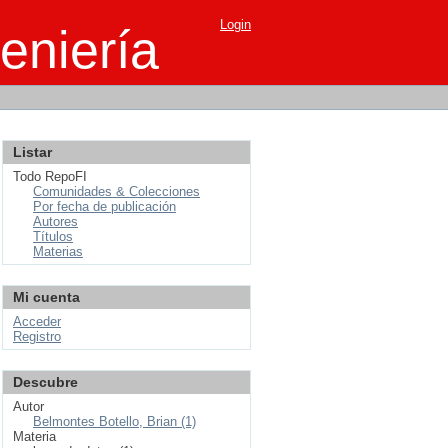
Login
eniería
Listar
Todo RepoFI
Comunidades & Colecciones
Por fecha de publicación
Autores
Títulos
Materias
Mi cuenta
Acceder
Registro
Descubre
Autor
Belmontes Botello, Brian (1)
Materia