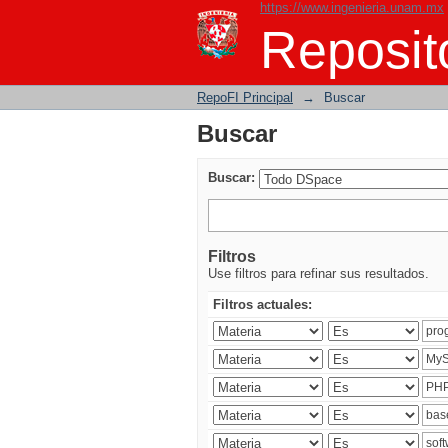
https://www.ingenieria.unam.mx
Buscar
Reposito
RepoFI Principal
→
Buscar
Buscar
Buscar:
Filtros
Use filtros para refinar sus resultados.
Filtros actuales: