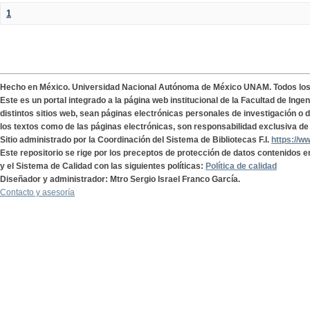
1
Hecho en México. Universidad Nacional Autónoma de México UNAM. Todos lo
Este es un portal integrado a la página web institucional de la Facultad de Ing
distintos sitios web, sean páginas electrónicas personales de investigación o de
los textos como de las páginas electrónicas, son responsabilidad exclusiva de 
Sitio administrado por la Coordinación del Sistema de Bibliotecas F.I.
https://w
Este repositorio se rige por los preceptos de protección de datos contenidos e
y el Sistema de Calidad con las siguientes políticas:
Política de calidad
Diseñador y administrador: Mtro Sergio Israel Franco García.
Contacto y asesoría