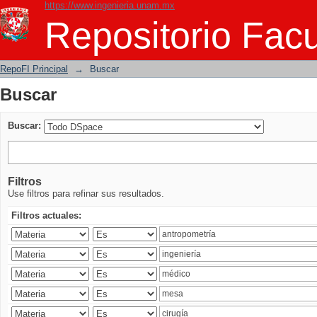
https://www.ingenieria.unam.mx
Buscar
Repositorio Facu
RepoFI Principal
→
Buscar
Buscar
Buscar:
Filtros
Use filtros para refinar sus resultados.
Filtros actuales: