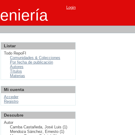
Login
eniería
Listar
Todo RepoFI
Comunidades & Colecciones
Por fecha de publicación
Autores
Títulos
Materias
Mi cuenta
Acceder
Registro
Descubre
Autor
Camba Castañeda, José Luis (1)
Mendoza Sánchez, Ernesto (1)