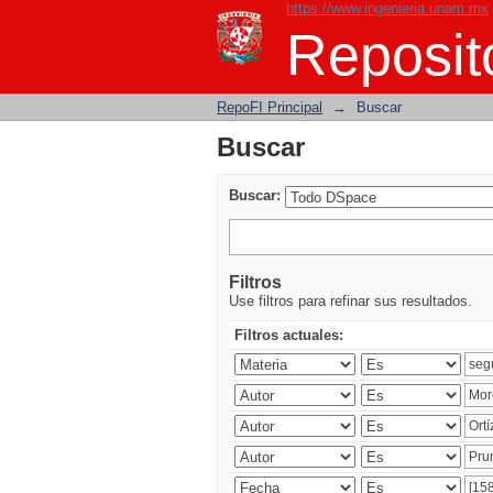
https://www.ingenieria.unam.mx
Buscar
Reposito
RepoFI Principal
→
Buscar
Buscar
Buscar:
Filtros
Use filtros para refinar sus resultados.
Filtros actuales: