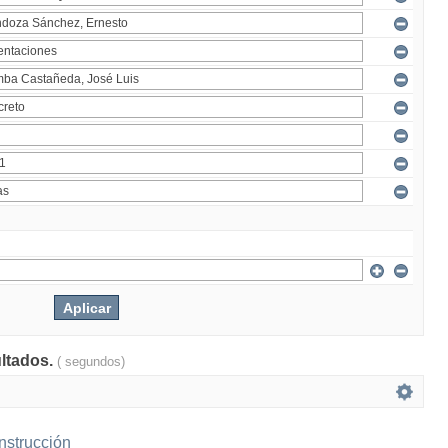
ultados.
( segundos)
nstrucción