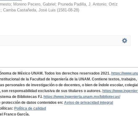
rnesto
;
Moreno Pecero, Gabriel
;
Pruneda Padilla, J. Antonio
;
Ortíz
z
;
Camba Castañeda, José Luis
(
1581-08-28
)
tónoma de México UNAM. Todos los derechos reservados 2021.
https://www.u
institucional de la Facultad de Ingeniería de la UNAM. Contiene textos, trabajos
cas personales de investigación o de docentes, o bien de índole escolar, colegia
, son responsabilidad exclusiva de sus titulares o autores.
https://www.ingenie
istema de Bibliotecas F.I.
https://www.ingenieria.unam.mx/bibliotecas/
de protección de datos contenidos en:
Aviso de privacidad integral
olíticas:
Política de calidad
el Franco García.