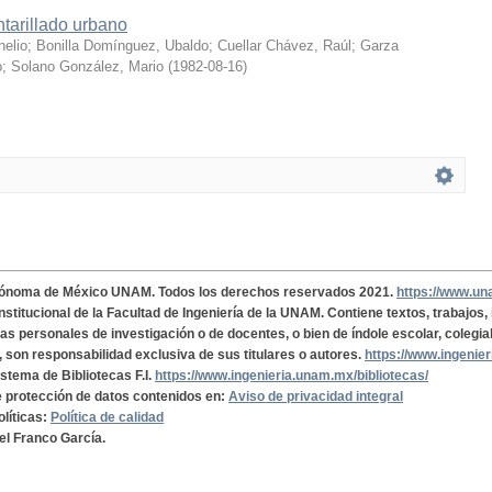
tarillado urbano
nelio
;
Bonilla Domínguez, Ubaldo
;
Cuellar Chávez, Raúl
;
Garza
o
;
Solano González, Mario
(
1982-08-16
)
tónoma de México UNAM. Todos los derechos reservados 2021.
https://www.u
institucional de la Facultad de Ingeniería de la UNAM. Contiene textos, trabajos
cas personales de investigación o de docentes, o bien de índole escolar, colegia
, son responsabilidad exclusiva de sus titulares o autores.
https://www.ingenie
istema de Bibliotecas F.I.
https://www.ingenieria.unam.mx/bibliotecas/
de protección de datos contenidos en:
Aviso de privacidad integral
olíticas:
Política de calidad
el Franco García.