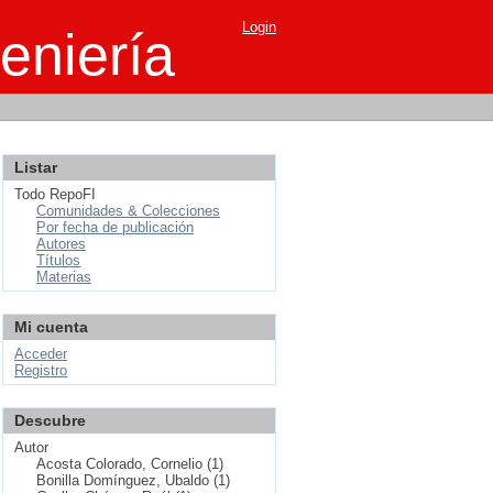
Login
eniería
Listar
Todo RepoFI
Comunidades & Colecciones
Por fecha de publicación
Autores
Títulos
Materias
Mi cuenta
Acceder
Registro
Descubre
Autor
Acosta Colorado, Cornelio (1)
Bonilla Domínguez, Ubaldo (1)