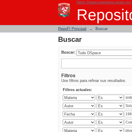
https://www.ingenieria.unam.mx
Buscar
Reposito
RepoFI Principal
→
Buscar
Buscar
Buscar:
Filtros
Use filtros para refinar sus resultados.
Filtros actuales: