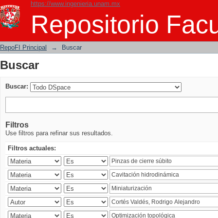
https://www.ingenieria.unam.mx
Buscar
Repositorio Facu
RepoFI Principal
→
Buscar
Buscar
Buscar:
Filtros
Use filtros para refinar sus resultados.
Filtros actuales: