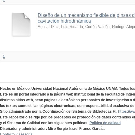
Diseño de un mecanismo flexible de pinzas de
cavitación hidrodinámica
Aguilar Diaz, Luis Ricardo
;
Cortés Valdés, Rodrigo Alej
1
Hecho en México. Universidad Nacional Autónoma de México UNAM. Todos lo
Este es un portal integrado a la página web institucional de la Facultad de Ing
distintos sitios web, sean páginas electrónicas personales de investigación o de
los textos como de las páginas electrónicas, son responsabilidad exclusiva de 
Sitio administrado por la Coordinación del Sistema de Bibliotecas F.I.
https://w
Este repositorio se rige por los preceptos de protección de datos contenidos e
y el Sistema de Calidad con las siguientes políticas:
Política de calidad
Diseñador y administrador: Mtro Sergio Israel Franco García.
Contacto y asesoría