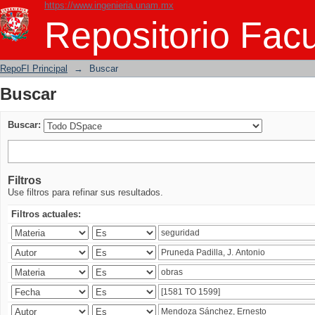
https://www.ingenieria.unam.mx
Buscar
Repositorio Facu
RepoFI Principal
→
Buscar
Buscar
Buscar:
Filtros
Use filtros para refinar sus resultados.
Filtros actuales: