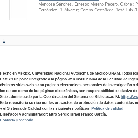
Mendoza Sánchez, Ernesto
;
Moreno Pecero, Gabriel
;
P
Fernández, J. Álvarez
;
Camba Castañeda, José Luis
(
1
1
Hecho en México. Universidad Nacional Autónoma de México UNAM. Todos lo
Este es un portal integrado a la página web institucional de la Facultad de Ing
distintos sitios web, sean páginas electrónicas personales de investigación o de
los textos como de las páginas electrónicas, son responsabilidad exclusiva de 
Sitio administrado por la Coordinación del Sistema de Bibliotecas F.I.
https://w
Este repositorio se rige por los preceptos de protección de datos contenidos e
y el Sistema de Calidad con las siguientes políticas:
Política de calidad
Diseñador y administrador: Mtro Sergio Israel Franco García.
Contacto y asesoría