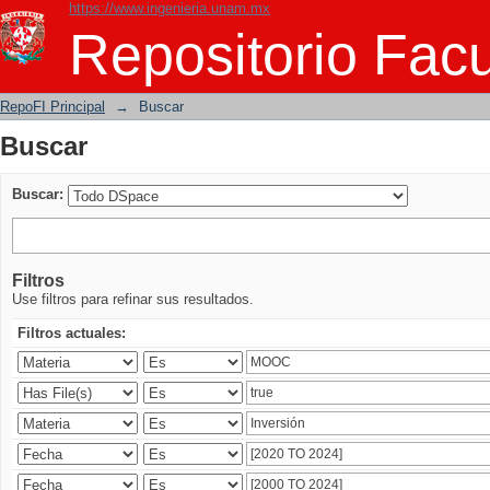
https://www.ingenieria.unam.mx
Buscar
Repositorio Facu
RepoFI Principal
→
Buscar
Buscar
Buscar:
Filtros
Use filtros para refinar sus resultados.
Filtros actuales: