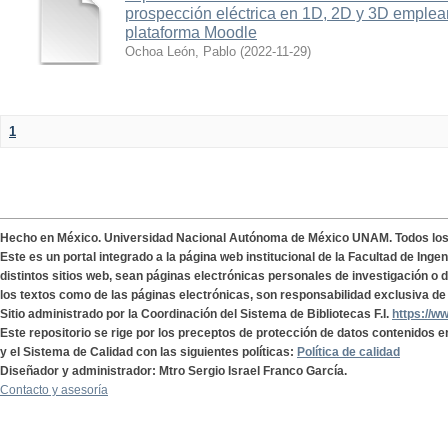
prospección eléctrica en 1D, 2D y 3D emplean
plataforma Moodle
Ochoa León, Pablo
(
2022-11-29
)
1
Hecho en México. Universidad Nacional Autónoma de México UNAM. Todos lo
Este es un portal integrado a la página web institucional de la Facultad de Ing
distintos sitios web, sean páginas electrónicas personales de investigación o de
los textos como de las páginas electrónicas, son responsabilidad exclusiva de 
Sitio administrado por la Coordinación del Sistema de Bibliotecas F.I.
https://w
Este repositorio se rige por los preceptos de protección de datos contenidos e
y el Sistema de Calidad con las siguientes políticas:
Política de calidad
Diseñador y administrador: Mtro Sergio Israel Franco García.
Contacto y asesoría