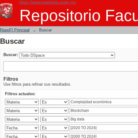
https://www.ingenieria.unam.mx
Buscar
Repositorio Facu
RepoFI Principal
→
Buscar
Buscar
Buscar:
Filtros
Use filtros para refinar sus resultados.
Filtros actuales: