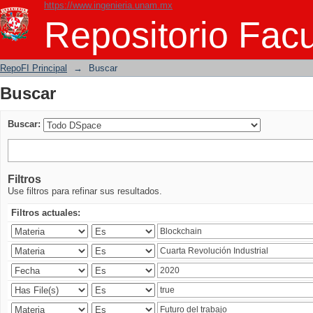
https://www.ingenieria.unam.mx
Buscar
Repositorio Facu
RepoFI Principal
→
Buscar
Buscar
Buscar:
Filtros
Use filtros para refinar sus resultados.
Filtros actuales: