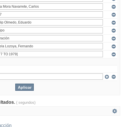
ultados.
( segundos)
ucción