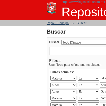
https://www.ingenieria.unam.mx
Buscar
Reposito
RepoFI Principal
→
Buscar
Buscar
Buscar:
Filtros
Use filtros para refinar sus resultados.
Filtros actuales: