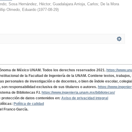
ando
;
Sosa Hernández, Héctor
;
Guadalajara Arrioja, Carlos
;
De la Mora
illip Olmedo, Eduardo
(
1977-08-29
)
tónoma de México UNAM. Todos los derechos reservados 2021.
https://www.u
institucional de la Facultad de Ingeniería de la UNAM. Contiene textos, trabajos
cas personales de investigación o de docentes, o bien de índole escolar, colegia
, son responsabilidad exclusiva de sus titulares o autores.
https://www.ingenie
istema de Bibliotecas F.I.
https://www.ingenieria.unam.mx/bibliotecas/
de protección de datos contenidos en:
Aviso de privacidad integral
olíticas:
Política de calidad
el Franco García.