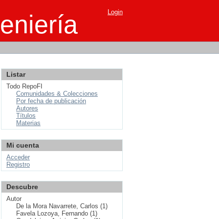
Login
eniería
Listar
Todo RepoFI
Comunidades & Colecciones
Por fecha de publicación
Autores
Títulos
Materias
Mi cuenta
Acceder
Registro
Descubre
Autor
De la Mora Navarrete, Carlos (1)
Favela Lozoya, Fernando (1)