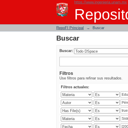
https://www.ingenieria.unam.mx
Buscar
Reposito
RepoFI Principal
→
Buscar
Buscar
Buscar:
Filtros
Use filtros para refinar sus resultados.
Filtros actuales: