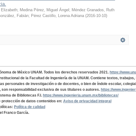
cia.
 Elizabeth
;
Medina Pérez, Miguel Ángel
;
Méndez Granados, Ruth
onzález, Fabián
;
Pérez Castillo, Lorena Adriana
(
2016-10-10
)
tónoma de México UNAM. Todos los derechos reservados 2021.
https://www.u
institucional de la Facultad de Ingeniería de la UNAM. Contiene textos, trabajos
cas personales de investigación o de docentes, o bien de índole escolar, colegia
, son responsabilidad exclusiva de sus titulares o autores.
https://www.ingenie
istema de Bibliotecas F.I.
https://www.ingenieria.unam.mx/bibliotecas/
de protección de datos contenidos en:
Aviso de privacidad integral
olíticas:
Política de calidad
el Franco García.