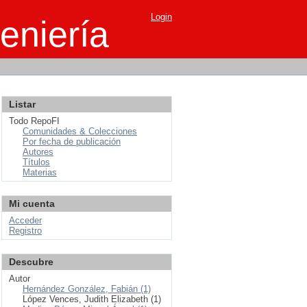
Login
eniería
Listar
Todo RepoFI
Comunidades & Colecciones
Por fecha de publicación
Autores
Títulos
Materias
Mi cuenta
Acceder
Registro
Descubre
Autor
Hernández González, Fabián (1)
López Vences, Judith Elizabeth (1)