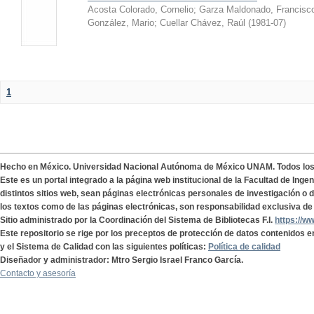
Acosta Colorado, Cornelio
;
Garza Maldonado, Francisc
González, Mario
;
Cuellar Chávez, Raúl
(
1981-07
)
1
Hecho en México. Universidad Nacional Autónoma de México UNAM. Todos lo
Este es un portal integrado a la página web institucional de la Facultad de Ing
distintos sitios web, sean páginas electrónicas personales de investigación o de
los textos como de las páginas electrónicas, son responsabilidad exclusiva de 
Sitio administrado por la Coordinación del Sistema de Bibliotecas F.I.
https://w
Este repositorio se rige por los preceptos de protección de datos contenidos e
y el Sistema de Calidad con las siguientes políticas:
Política de calidad
Diseñador y administrador: Mtro Sergio Israel Franco García.
Contacto y asesoría