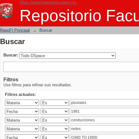
https://www.ingenieria.unam.mx
Buscar
Repositorio Facu
RepoFI Principal
→
Buscar
Buscar
Buscar:
Filtros
Use filtros para refinar sus resultados.
Filtros actuales: