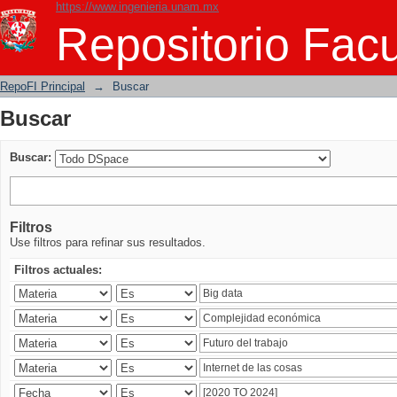
https://www.ingenieria.unam.mx
Buscar
Repositorio Facu
RepoFI Principal
→
Buscar
Buscar
Buscar:
Filtros
Use filtros para refinar sus resultados.
Filtros actuales: