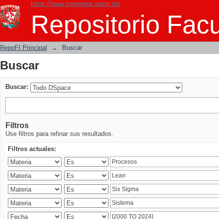
https://www.ingenieria.unam.mx
Buscar
Repositorio Facu
RepoFI Principal
→
Buscar
Buscar
Buscar:
Filtros
Use filtros para refinar sus resultados.
Filtros actuales: