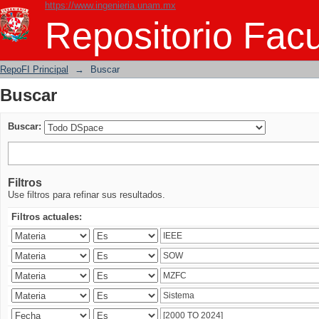
https://www.ingenieria.unam.mx
Buscar
Repositorio Facu
RepoFI Principal
→
Buscar
Buscar
Buscar:
Filtros
Use filtros para refinar sus resultados.
Filtros actuales: