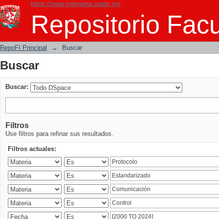
https://www.ingenieria.unam.mx
Buscar
Repositorio Facu
RepoFI Principal
→
Buscar
Buscar
Buscar:
Filtros
Use filtros para refinar sus resultados.
Filtros actuales: