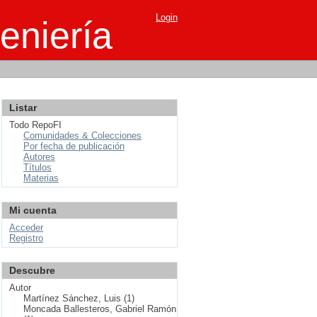
Login
eniería
Listar
Todo RepoFI
Comunidades & Colecciones
Por fecha de publicación
Autores
Títulos
Materias
Mi cuenta
Acceder
Registro
Descubre
Autor
Martínez Sánchez, Luis (1)
Moncada Ballesteros, Gabriel Ramón