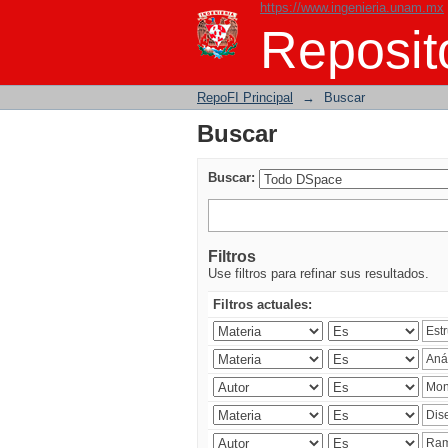
https://www.ingenieria.unam.mx
Buscar
Reposito
RepoFI Principal
→
Buscar
Buscar
Buscar:
Filtros
Use filtros para refinar sus resultados.
Filtros actuales: