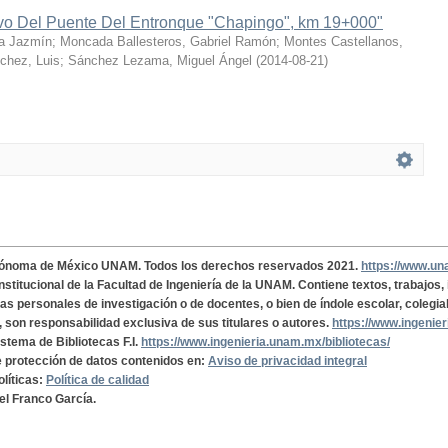
ivo Del Puente Del Entronque "Chapingo", km 19+000"
a Jazmín
;
Moncada Ballesteros, Gabriel Ramón
;
Montes Castellanos,
chez, Luis
;
Sánchez Lezama, Miguel Ángel
(
2014-08-21
)
tónoma de México UNAM. Todos los derechos reservados 2021.
https://www.u
institucional de la Facultad de Ingeniería de la UNAM. Contiene textos, trabajos
cas personales de investigación o de docentes, o bien de índole escolar, colegia
, son responsabilidad exclusiva de sus titulares o autores.
https://www.ingenie
istema de Bibliotecas F.I.
https://www.ingenieria.unam.mx/bibliotecas/
de protección de datos contenidos en:
Aviso de privacidad integral
olíticas:
Política de calidad
el Franco García.