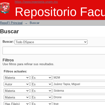
https://www.ingenieria.unam.mx
Buscar
Repositorio Facu
RepoFI Principal
→
Buscar
Buscar
Buscar:
Filtros
Use filtros para refinar sus resultados.
Filtros actuales: