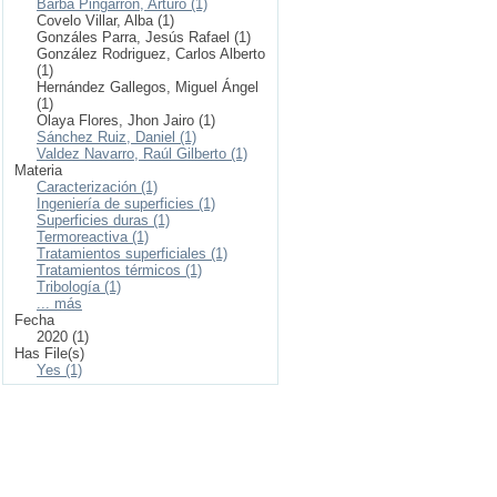
Barba Pingarrón, Arturo (1)
Covelo Villar, Alba (1)
Gonzáles Parra, Jesús Rafael (1)
González Rodriguez, Carlos Alberto
(1)
Hernández Gallegos, Miguel Ángel
(1)
Olaya Flores, Jhon Jairo (1)
Sánchez Ruiz, Daniel (1)
Valdez Navarro, Raúl Gilberto (1)
Materia
Caracterización (1)
Ingeniería de superficies (1)
Superficies duras (1)
Termoreactiva (1)
Tratamientos superficiales (1)
Tratamientos térmicos (1)
Tribología (1)
... más
Fecha
2020 (1)
Has File(s)
Yes (1)