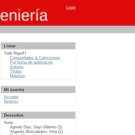
Login
eniería
Listar
Todo RepoFI
Comunidades & Colecciones
Por fecha de publicación
Autores
Títulos
Materias
Mi cuenta
Acceder
Registro
Descubre
Autor
Agredo Diaz, Dayi Gilberto (1)
Angarita Moncaleano, Irma (1)