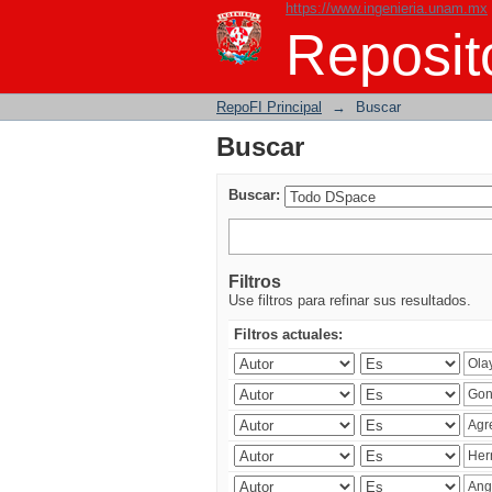
https://www.ingenieria.unam.mx
Buscar
Reposito
RepoFI Principal
→
Buscar
Buscar
Buscar:
Filtros
Use filtros para refinar sus resultados.
Filtros actuales: